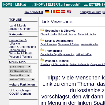
HOME
|
LINK.at
.::. SHOP's [
ELTERN.at
|
myboshi
]
.::. EXTERN [
link.st.josef.at
häufigste Aufrufe
|
u
TOP LINK
Link-Verzeichnis
Land & Leute
Suchen & Finden
Gesundheit & Lifestyle
,
,
...
Kategorien
Eltern & Kinder
Kultur & Lifestyle
Freizeit & Hobby
Gesundheit &
Sport & Unterhaltung
Lifestyle
,
,
...
Spiel & Wetten
Tourismus & Reisen
Wetter.Aktuell.at
Sport & Unterhaltung
Themenlinks
Themenlinks
Wirtschaft & Politik
,
,
...
Generische Begriffe
eLearning
bridge.LINK.at
Wissen & Technik
Wissen & Technik
SPEED LINK
,
,
Forschung & Technologie
Farben & Gefühle
Computer & 
Tipp:
Viele Menschen kl
Link zu einem Thema, dass
weitere Funktionen
du kostenlos 
Link vorschlagen
COVER-Domain
vorschlägst, den wir dann
im Menu in der linken Spa