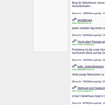
Blog für Bibeltreue! Jesu
Herunterladen ..
[Besuche: 748884|hinzugefügt
derattersee
www.derattersee.at
jeden zweiten tag einen ar
[Besuche: 620944|hinzugefügt
Hoch über Passau und
http://www.freinberg.at
Freinberg ist die erste 
herrlichem Blick auf die 
[Besuche: 738306|hinzugefügt
kath. Jugendmission
www.jugendmission.at
Viele junge Menschen zu 
[Besuche: 706034|hinzugefügt
Weingut und Gästezi
http://www.gangl.at.tt
Unser Gästehaus liegt in 
[Besuche: 687882|hinzugefügt