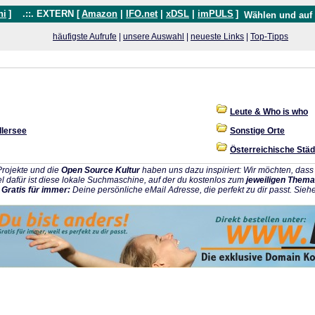
hi
]
.::. EXTERN [
Amazon
|
IFO.net
|
xDSL
|
imPULS
]
Wählen und auf
häufigste Aufrufe
|
unsere Auswahl
|
neueste Links
|
Top-Tipps
Leute & Who is who
lersee
Sonstige Orte
Österreichische Städ
rojekte und die
Open Source Kultur
haben uns dazu inspiriert: Wir möchten, da
l dafür ist diese lokale Suchmaschine, auf der du kostenlos zum
jeweiligen Thema
:
Gratis für immer:
Deine persönliche eMail Adresse, die perfekt zu dir passt. Sieh