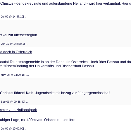
s Christus - der gekreuzigte und auferstandene Heiland - wird hier verkündigt. Hier
: 10 Jul 06 @ 14:47:10] ...
tikel zur atterseeregion.
: 14 Jun 10 @ 14:58:41] ...
 doch in Österreich
Donautal Tourismusgemeide in an der Donau in Österreich. Hoch über Passau und 
Dreiflüssemündung der Universitäts und Bischofstadt Passau.
: 28 Nov 06 @ 14:20:18] ...
Christus führen! Kath. Jugendseite mit bezug zur Jüngergemeinschaft
: 05 Sep 06 @ 09:38:40] ...
mmer zum Nationalpark
ruhiger Lage, ca. 400m vom Ortszentrum entfernt.
: 10 Jul 06 @ 15:00:00] ...