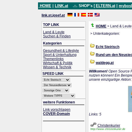
HOME
|
LINK.at
.::. SHOP's [
ELTERN.at
|
mybos
link.st.josef.at
TOP LINK
HOME
> Land & Leute
Land & Leute
> Unterkategorien:
Suchen & Finden
Kategorien
Echt Steirisch
Gesundheit & Lifestyle
Sport & Unterhaltung
Rund um den Neusied
Themenlinks
waldegg.at
Wirtschaft & Politik
Wissen & Technik
Willkomen!
Open Source P
SPEED LINK
nutzen können! Ein Beispie
unsere einzigartige Aktion
weitere Funktionen
Link vorschlagen
COVER-Domain
Links: 5
Christenkurier
http://www.christenkurier.de