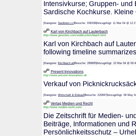
Intensivkurse; Gruppen- und 
Sardische Kochkurse. Kleine
[Kategorie:
Sardinien.cc
|Besuche: 339338|hinzugefügt: 11 Mar 04 @
Karl von Kirchbach auf Lauterbach
http://www.geocities.com/veldes1/kirchbach.html
Karl von Kirchbach auf Laut
following timeline summarizes
[Kategorie:
Kirchbach.at
|Besuche: 289695|hinzugefügt: 10 Mar 04 @
Present Innovations
http://www.present-innovations.de
Verkauf von Picknickrucksäck
[Kategorie:
Wirtschaft & Einkauf
|Besuche: 220697|hinzugefügt: 06 M
Verlag Medien und Recht
http://www.medien-recht.com/
Die Zeitschrift für Medien- un
Beiträge, Informationen und
Persönlichkeitsschutz – Urh