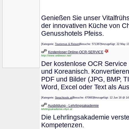
Genießen Sie unser Vitalfrü
der innovativen Küche von C
Genusshotels Pfeiss.
[Kategorie:
Tourismus & Reisen
|Besuche: 571387|hinzugefügt: 22 M
Kostenloser Online-OCR-SERVICE
http://www.onlineocr.net/
Der kostenlose OCR Service u
und Koreanisch. Konvertieren
PDF und Bilder (JPG, BMP, TI
Word, Excel oder Text als Au
[Kategorie:
Sprachtools.at
|Besuche: 470663|hinzugefügt: 12 Jun 16 
Ausbildung - Lehrlingsakademie
lehrlingsakademie.cbyc.at
Die Lehrlingsakademie versteh
Kompetenzen.