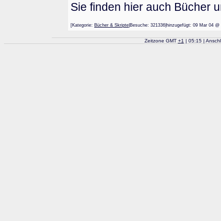
Sie finden hier auch Bücher 
[Kategorie:
Bücher & Skripte
|Besuche: 321336|hinzugefügt: 09 Mar 0
Zeitzone GMT
+
1
| 05:15 | Ansch