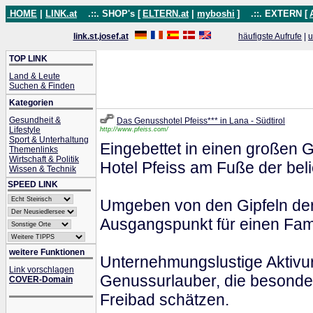
HOME
|
LINK.at
.::. SHOP's [
ELTERN.at
|
myboshi
]
.::. EXTERN [
link.st.josef.at
häufigste Aufrufe
|
u
TOP LINK
Land & Leute
Suchen & Finden
Kategorien
Gesundheit &
Das Genusshotel Pfeiss*** in Lana - Südtirol
Lifestyle
http://www.pfeiss.com/
Sport & Unterhaltung
Eingebettet in einen großen 
Themenlinks
Wirtschaft & Politik
Hotel Pfeiss am Fuße der bel
Wissen & Technik
SPEED LINK
Umgeben von den Gipfeln der 
Ausgangspunkt für einen Fami
weitere Funktionen
Unternehmungslustige Aktivur
Link vorschlagen
Genussurlauber, die besonder
COVER-Domain
Freibad schätzen.