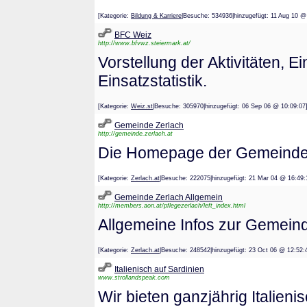
[Kategorie:
Bildung & Karriere
|Besuche: 534936|hinzugefügt: 11 Aug 
BFC Weiz
http://www.bfvwz.steiermark.at/
Vorstellung der Aktivitäten, 
Einsatzstatistik.
[Kategorie:
Weiz.st
|Besuche: 305970|hinzugefügt: 06 Sep 06 @ 10:
Gemeinde Zerlach
http://gemeinde.zerlach.at
Die Homepage der Gemeinde 
[Kategorie:
Zerlach.at
|Besuche: 222075|hinzugefügt: 21 Mar 04 @ 1
Gemeinde Zerlach Allgemein
http://members.aon.at/pflegezerlach/left_index.html
Allgemeine Infos zur Gemein
[Kategorie:
Zerlach.at
|Besuche: 248542|hinzugefügt: 23 Oct 06 @ 1
Italienisch auf Sardinien
www.strollandspeak.com
Wir bieten ganzjährig Italien