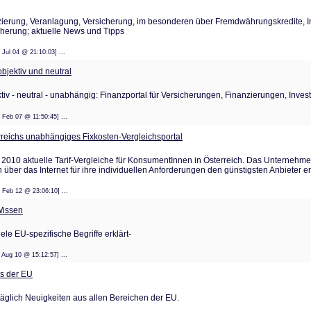
zierung, Veranlagung, Versicherung, im besonderen über Fremdwährungskredite, 
cherung; aktuelle News und Tipps
: 15 Jul 04 @ 21:10:03] ...
bjektiv und neutral
tiv - neutral - unabhängig: Finanzportal für Versicherungen, Finanzierungen, Invest
: 06 Feb 07 @ 11:50:45] ...
erreichs unabhängiges Fixkosten-Vergleichsportal
seit 2010 aktuelle Tarif-Vergleiche für KonsumentInnen in Österreich. Das Unterneh
er das Internet für ihre individuellen Anforderungen den günstigsten Anbieter er
: 15 Feb 12 @ 23:06:10] ...
Wissen
le EU-spezifische Begriffe erklärt-
: 20 Aug 10 @ 15:12:57] ...
us der EU
täglich Neuigkeiten aus allen Bereichen der EU.