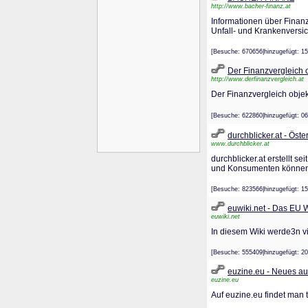
http://www.bacher-finanz.at
Informationen über Finan
Unfall- und Krankenversi
[Besuche: 670656|hinzugefügt
Der Finanzvergleich o
http://www.derfinanzvergleich.at
Der Finanzvergleich objek
[Besuche: 622860|hinzugefügt
durchblicker.at - Öst
www.durchblicker.at
durchblicker.at erstellt 
und Konsumenten können üb
[Besuche: 823566|hinzugefügt
euwiki.net - Das EU 
euwiki.net
In diesem Wiki werde3n vie
[Besuche: 555409|hinzugefügt
euzine.eu - Neues a
euzine.eu
Auf euzine.eu findet man 