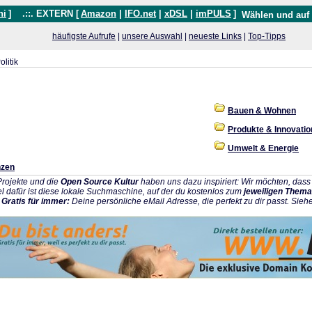
hi
]
.::. EXTERN [
Amazon
|
IFO.net
|
xDSL
|
imPULS
]
Wählen und auf
häufigste Aufrufe
|
unsere Auswahl
|
neueste Links
|
Top-Tipps
olitik
Bauen & Wohnen
Produkte & Innovati
Umwelt & Energie
nzen
rojekte und die
Open Source Kultur
haben uns dazu inspiriert: Wir möchten, da
l dafür ist diese lokale Suchmaschine, auf der du kostenlos zum
jeweiligen Thema
:
Gratis für immer:
Deine persönliche eMail Adresse, die perfekt zu dir passt. Sieh