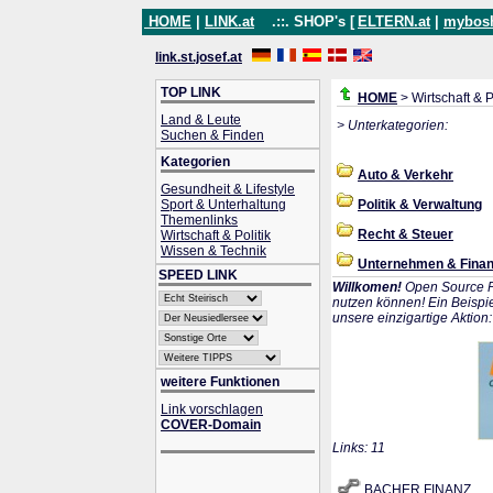
HOME
|
LINK.at
.::. SHOP's [
ELTERN.at
|
mybos
link.st.josef.at
TOP LINK
HOME
> Wirtschaft & P
Land & Leute
> Unterkategorien:
Suchen & Finden
Kategorien
Auto & Verkehr
Gesundheit & Lifestyle
Sport & Unterhaltung
Politik & Verwaltung
Themenlinks
Recht & Steuer
Wirtschaft & Politik
Wissen & Technik
Unternehmen & Fina
SPEED LINK
Willkomen!
Open Source P
nutzen können! Ein Beispie
unsere einzigartige Aktion
weitere Funktionen
Link vorschlagen
COVER-Domain
Links: 11
BACHER FINANZ