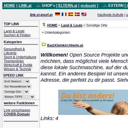
HOME
|
LINK.at
.::. SHOP's [
ELTERN.at
|
myboshi
]
.::. EXTERN [
link.st.josef.at
häufigste Aufrufe
|
u
TOP LINK
HOME
>
Land & Leute
> Sonstige Orte
Land & Leute
> Unterkategorien:
Suchen & Finden
Kategorien
Bad.Kleinkirchheim.at
Gesundheit &
Lifestyle
Willkomen!
Open Source Projekte un
Sport & Unterhaltung
möchten, dass möglichst viele Mensch
Themenlinks
Wirtschaft & Politik
diese lokale Suchmaschine, auf der 
Wissen & Technik
kannst. Ein anderes Besipiel ist unser
SPEED LINK
Adresse, die perfekt zu dir passt. Sie
weitere Funktionen
Link vorschlagen
COVER-Domain
Links: 4