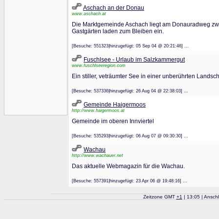
Aschach an der Donau
www.aschach.at
Die Marktgemeinde Aschach liegt am Donauradweg zwis
Gastgärten laden zum Bleiben ein.
[Besuche: 551323|hinzugefügt: 05 Sep 04 @ 20:21:46] ...
Fuschlsee - Urlaub im Salzkammergut
www.fuschlseeregion.com
Ein stiller, veträumter See in einer unberührten Land
[Besuche: 537336|hinzugefügt: 26 Aug 04 @ 22:38:03] ...
Gemeinde Haigermoos
http://www.haigermoos.at
Gemeinde im oberen Innviertel
[Besuche: 535293|hinzugefügt: 06 Aug 07 @ 09:30:30] ...
Wachau
http://www.wachauer.net
Das aktuelle Webmagazin für die Wachau.
[Besuche: 557391|hinzugefügt: 23 Apr 06 @ 19:48:16] ...
Zeitzone GMT
+
1
| 13:05 | Ansch