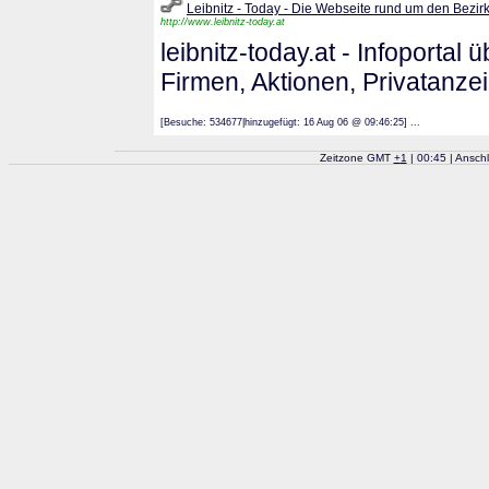
Leibnitz - Today - Die Webseite rund um den Bezirk
http://www.leibnitz-today.at
leibnitz-today.at - Infoportal
Firmen, Aktionen, Privatanz
[Besuche: 534677|hinzugefügt: 16 Aug 06 @ 09:46:25] ...
Zeitzone GMT
+
1
| 00:45 | Ansch