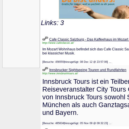
Links: 3
Cafe Classic Salzburg - Das Kaffeehaus im Moza
http://www.cafeclassic.at/
Im Mozart Wohnhaus befindet sich das Cafe Classic Sa
bei klassicher Musik.
[Besuche: 456555|hinzugefügt: 08 Dec 12 @ 23:57:06] ...
Innsbrucker Sightseeing Touren und Rundfahrten
http://www.innsbrucktours.at/
Innsbruck Tours ist ein Teilb
Reiseveranstalter City Tours
von Innsbruck Tours sowohl S
München als auch Ganztagsaus
und Bayern.
[Besuche: 485634|hinzugefügt: 05 Nov 09 @ 09:32:23] ...