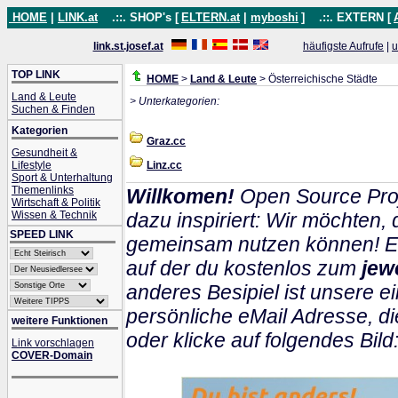
HOME
|
LINK.at
.::. SHOP's [
ELTERN.at
|
myboshi
]
.::. EXTERN [
link.st.josef.at
häufigste Aufrufe
|
u
TOP LINK
HOME
>
Land & Leute
> Österreichische Städte
Land & Leute
> Unterkategorien:
Suchen & Finden
Kategorien
Graz.cc
Gesundheit &
Lifestyle
Linz.cc
Sport & Unterhaltung
Themenlinks
Willkomen!
Open Source Proj
Wirtschaft & Politik
Wissen & Technik
dazu inspiriert: Wir möchten
SPEED LINK
gemeinsam nutzen können! Ein
auf der du kostenlos zum
jew
anderes Besipiel ist unsere ei
persönliche eMail Adresse, di
weitere Funktionen
oder klicke auf folgendes Bild
Link vorschlagen
COVER-Domain