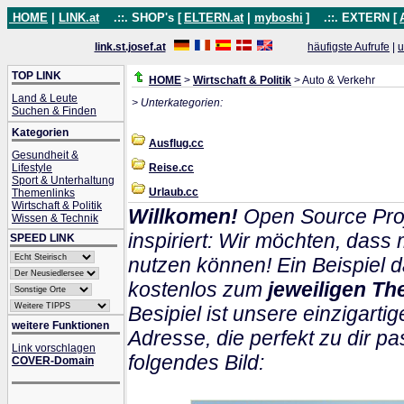
HOME
|
LINK.at
.::. SHOP's [
ELTERN.at
|
myboshi
]
.::. EXTERN [
link.st.josef.at
häufigste Aufrufe
|
u
TOP LINK
HOME
>
Wirtschaft & Politik
> Auto & Verkehr
Land & Leute
> Unterkategorien:
Suchen & Finden
Kategorien
Ausflug.cc
Gesundheit &
Lifestyle
Reise.cc
Sport & Unterhaltung
Urlaub.cc
Themenlinks
Wirtschaft & Politik
Willkomen!
Open Source Proj
Wissen & Technik
inspiriert: Wir möchten, das
SPEED LINK
nutzen können! Ein Beispiel d
kostenlos zum
jeweiligen Th
Besipiel ist unsere einzigartig
weitere Funktionen
Adresse, die perfekt zu dir pa
Link vorschlagen
folgendes Bild:
COVER-Domain