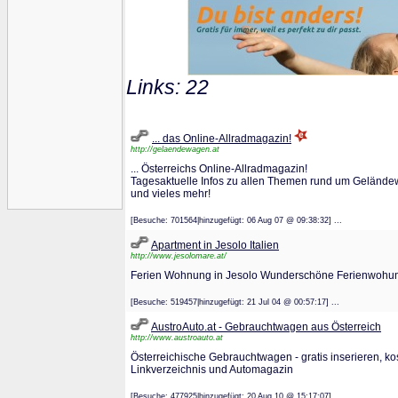
Links: 22
... das Online-Allradmagazin!
http://gelaendewagen.at
... Österreichs Online-Allradmagazin!
Tagesaktuelle Infos zu allen Themen rund um Gelände
und vieles mehr!
[Besuche: 701564|hinzugefügt: 06 Aug 07 @ 09:38:32] ...
Apartment in Jesolo Italien
http://www.jesolomare.at/
Ferien Wohnung in Jesolo Wunderschöne Ferienwohung 
[Besuche: 519457|hinzugefügt: 21 Jul 04 @ 00:57:17] ...
AustroAuto.at - Gebrauchtwagen aus Österreich
http://www.austroauto.at
Österreichische Gebrauchtwagen - gratis inserieren, ko
Linkverzeichnis und Automagazin
[Besuche: 477925|hinzugefügt: 20 Aug 10 @ 15:17:07] ...