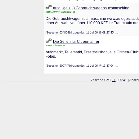
auto | geiz ;-) Gebrauchtwagensuchmaschine
http://www.autogeiz.at
Die Gebrauchtwagensuchmaschine www.autogeiz.at du
einer Auswahl von über 110.000 KFZ Ihr Traumauto au
[Besuche: 634854|hinzugefügt: 11 Jul 06 @ 08:27:45] ...
Die Seiten für Citroenfahrer
www.citroen.ac
Automarkt, Teilemarkt, Ersatzteilshop, alle Citroen-Cl
Fotos.
[Besuche: 509747|hinzugefügt: 11 Jul 06 @ 13:47:04] ...
Zeitzone GMT
+
1
| 00:41 | Ansch